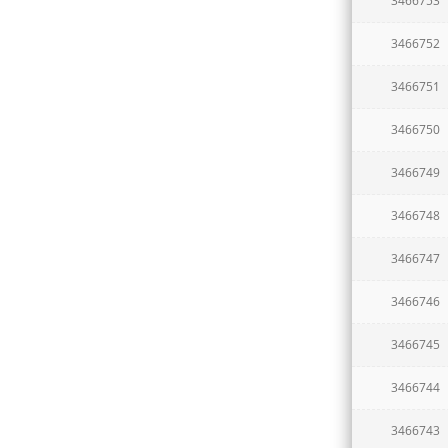
3466753
3466752
3466751
3466750
3466749
3466748
3466747
3466746
3466745
3466744
3466743