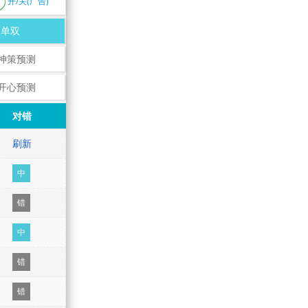
开/关(广告)
单双
神策预测
开心预测
对错
刷新
中
错
中
错
错