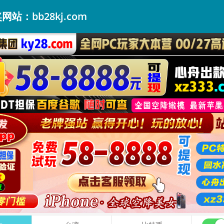
站：bb28kj.com